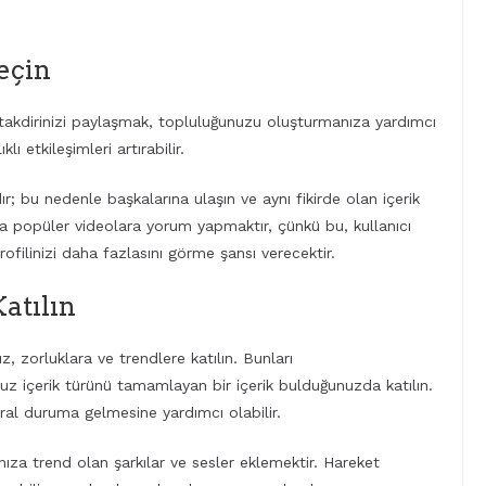
Geçin
çin takdirinizi paylaşmak, topluluğunuzu oluşturmanıza yardımcı
klı etkileşimleri artırabilir.
; bu nedenle başkalarına ulaşın ve aynı fikirde olan içerik
da popüler videolara yorum yapmaktır, çünkü bu, kullanıcı
ofilinizi daha fazlasını görme şansı verecektir.
Katılın
z, zorluklara ve trendlere katılın. Bunları
uz içerik türünü tamamlayan bir içerik bulduğunuzda katılın.
iral duruma gelmesine yardımcı olabilir.
ınıza trend olan şarkılar ve sesler eklemektir. Hareket