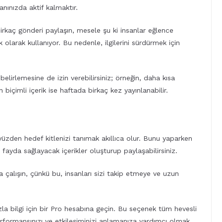
nınızda aktif kalmaktır.
irkaç gönderi paylaşın, mesele şu ki insanlar eğlence
olarak kullanıyor. Bu nedenle, ilgilerini sürdürmek için
 belirlemesine de izin verebilirsiniz; örneğin, daha kısa
 biçimli içerik ise haftada birkaç kez yayınlanabilir.
 yüzden hedef kitlenizi tanımak akıllıca olur. Bunu yaparken
ra fayda sağlayacak içerikler oluşturup paylaşabilirsiniz.
 çalışın, çünkü bu, insanları sizi takip etmeye ve uzun
fazla bilgi için bir Pro hesabına geçin. Bu seçenek tüm hevesli
performansınızı ve etkileşiminizi anlamanıza yardımcı olmak