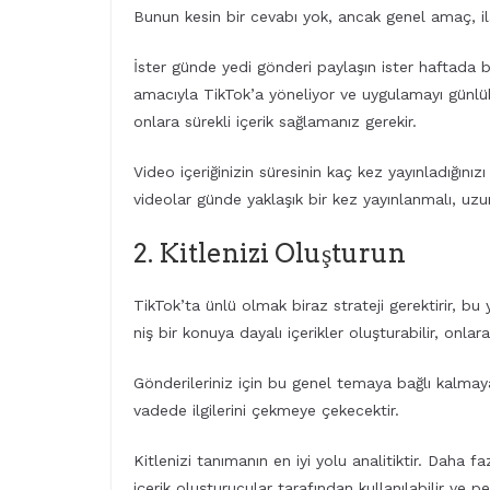
Bunun kesin bir cevabı yok, ancak genel amaç, ila
İster günde yedi gönderi paylaşın ister haftada b
amacıyla TikTok’a yöneliyor ve uygulamayı günlük 
onlara sürekli içerik sağlamanız gerekir.
Video içeriğinizin süresinin kaç kez yayınladığınızı
videolar günde yaklaşık bir kez yayınlanmalı, uzun
2. Kitlenizi Oluşturun
TikTok’ta ünlü olmak biraz strateji gerektirir, bu
niş bir konuya dayalı içerikler oluşturabilir, onla
Gönderileriniz için bu genel temaya bağlı kalmaya
vadede ilgilerini çekmeye çekecektir.
Kitlenizi tanımanın en iyi yolu analitiktir. Daha 
içerik oluşturucular tarafından kullanılabilir ve 