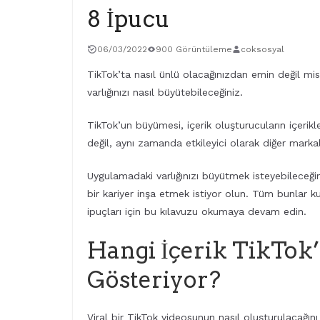
8 İpucu
06/03/2022
900 Görüntüleme
coksosyal
TikTok’ta nasıl ünlü olacağınızdan emin değil misi
varlığınızı nasıl büyütebileceğiniz.
TikTok’un büyümesi, içerik oluşturucuların içerik
değil, aynı zamanda etkileyici olarak diğer marka
Uygulamadaki varlığınızı büyütmek isteyebileceğini
bir kariyer inşa etmek istiyor olun. Tüm bunlar kul
ipuçları için bu kılavuzu okumaya devam edin.
Hangi İçerik TikTok’
Gösteriyor?
Viral bir TikTok videosunun nasıl oluşturulacağını b