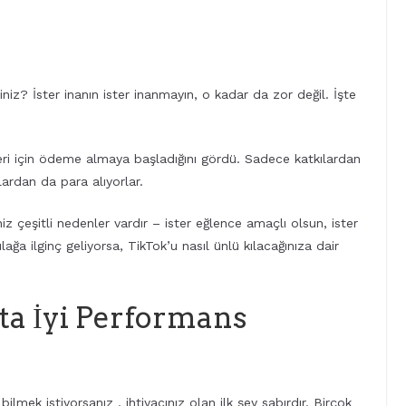
niz? İster inanın ister inanmayın, o kadar da zor değil. İşte
leri için ödeme almaya başladığını gördü. Sadece katkılardan
lardan da para alıyorlar.
z çeşitli nedenler vardır – ister eğlence amaçlı olsun, ister
ağa ilginç geliyorsa, TikTok’u nasıl ünlü kılacağınıza dair
ta İyi Performans
ilmek istiyorsanız , ihtiyacınız olan ilk şey sabırdır. Birçok