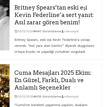
Britney Spears’tan eski eşi
Kevin Federline’a sert yanıt:
Asıl zarar gören benim!
03/12/2025
440 Görüntüleme
coksosyal
Britney Spears, eski eşi Kevin Federline’a cevap
vererek, “Asıl yara alan benim!” diyerek duygularını
ortaya koydu ve yaşadığı zorlukları vurguladı.
Cuma Mesajları 2025 Ekim:
En Güzel, Farklı, Dualı ve
Anlamlı Seçenekler
02/12/2025
438 Görüntüleme
coksosyal
“Cuma’nın bereketi yaşamına yayılsın; duaların