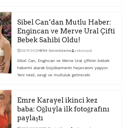
Sibel Can’dan Mutlu Haber:
Engincan ve Merve Ural Çifti
Bebek Sahibi Oldu!
28/11/2025
154 Görüntüleme
coksosyal
Sibel Can, Engincan ve Merve Ural çiftinin bebek
haberini alarak büyükannenin heyecanını yaşıyor.
Yeni nesil, sevgi ve mutluluk getirecek!
Emre Karayel ikinci kez
baba: Oğluyla ilk fotoğrafını
paylaştı