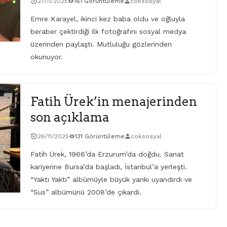
27/11/2025
161 Görüntüleme
coksosyal
Emre Karayel, ikinci kez baba oldu ve oğluyla
beraber çektirdiği ilk fotoğrafını sosyal medya
üzerinden paylaştı. Mutluluğu gözlerinden
okunuyor.
Fatih Ürek’in menajerinden
son açıklama
26/11/2025
131 Görüntüleme
coksosyal
Fatih Ürek, 1966’da Erzurum’da doğdu. Sanat
kariyerine Bursa’da başladı, İstanbul’a yerleşti.
“Yaktı Yaktı” albümüyle büyük yankı uyandırdı ve
“Sus” albümünü 2008’de çıkardı.