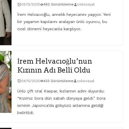
05/12/2025
462 Görüntüleme
coksosyal
İrem Helvacıoğlu, annelik heyecanını yaşıyor. Yeni
bir yaşamın kapılarını aralayan ünlü oyuncu, bu
özel dönemi heyecanla karşılıyor.
İrem Helvacıoğlu’nun
Kızının Adı Belli Oldu
04/12/2025
433 Görüntüleme
coksosyal
Ünlü çift Ural Kaspar, kızlarının adını duyurdu:
“Kızımız Sora dün sabah dünyaya geldi.” Sora
isminin Japonca’da gökyüzü anlamına geldiği
belirtildi.