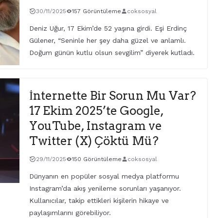
30/11/2025
157 Görüntüleme
coksosyal
Deniz Uğur, 17 Ekim’de 52 yaşına girdi. Eşi Erdinç
Gülener, “Seninle her şey daha güzel ve anlamlı.
Doğum günün kutlu olsun sevgilim” diyerek kutladı.
İnternette Bir Sorun Mu Var?
17 Ekim 2025’te Google,
YouTube, Instagram ve
Twitter (X) Çöktü Mü?
29/11/2025
150 Görüntüleme
coksosyal
Dünyanın en popüler sosyal medya platformu
Instagram’da akış yenileme sorunları yaşanıyor.
Kullanıcılar, takip ettikleri kişilerin hikaye ve
paylaşımlarını görebiliyor.