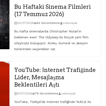
Bu Haftaki Sinema Filmleri
(17 Temmuz 2026)
20/07/2026
63 Görüntüleme
coksosyal
Bu hafta sinemalarda Christopher Nolan’ın
beklenen eseri
The Odyssey
ile birçok yeni film
izleyiciyle buluşuyor. Korku, komedi ve aksiyon
türlerinden seçenekler var.
YouTube: İnternet Trafiğinde
Lider, Mesajlaşma
Beklentileri Aştı
11/07/2026
79 Görüntüleme
coksosyal
YouTube, Türkiye’de internet trafiğinde %40,6 ile