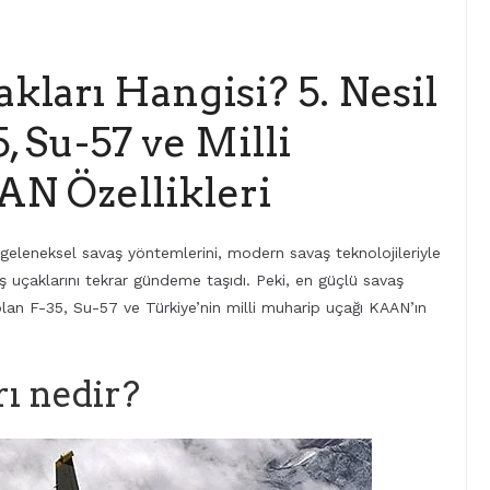
kları Hangisi? 5. Nesil
, Su-57 ve Milli
N Özellikleri
 geleneksel savaş yöntemlerini, modern savaş teknolojileriyle
avaş uçaklarını tekrar gündeme taşıdı. Peki, en güçlü savaş
olan F-35, Su-57 ve Türkiye’nin milli muharip uçağı KAAN’ın
rı nedir?