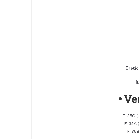
Üretic
İ
• Ve
F-35C (
F-35A (
F-35B 