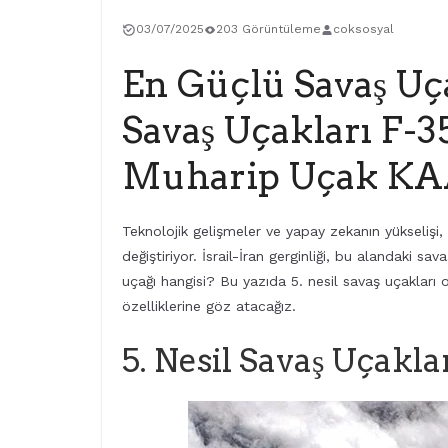
03/07/2025
203 Görüntüleme
coksosyal
En Güçlü Savaş Uça
Savaş Uçakları F-35
Muharip Uçak KAA
Teknolojik gelişmeler ve yapay zekanın yükselişi,
değiştiriyor. İsrail-İran gerginliği, bu alandaki s
uçağı hangisi? Bu yazıda 5. nesil savaş uçakları 
özelliklerine göz atacağız.
5. Nesil Savaş Uçakla