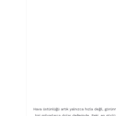
Hava üstünlüğü artık yalnızca hızla değil, görün
biri milyarlarca dolar değerinde. Peki, en güç