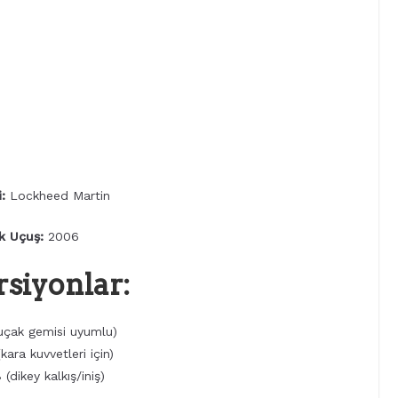
i:
Lockheed Martin
lk Uçuş:
2006
rsiyonlar:
uçak gemisi uyumlu)
kara kuvvetleri için)
(dikey kalkış/iniş)