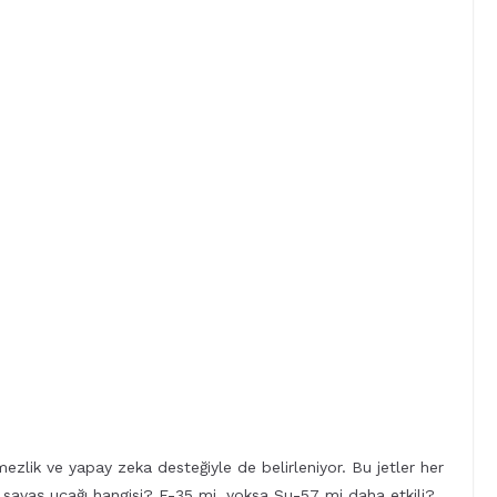
mezlik ve yapay zeka desteğiyle de belirleniyor. Bu jetler her
lü savaş uçağı hangisi? F-35 mi, yoksa Su-57 mi daha etkili?