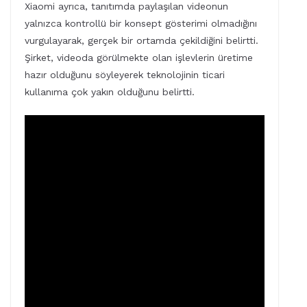
Xiaomi ayrıca, tanıtımda paylaşılan videonun
yalnızca kontrollü bir konsept gösterimi olmadığını
vurgulayarak, gerçek bir ortamda çekildiğini belirtti.
Şirket, videoda görülmekte olan işlevlerin üretime
hazır olduğunu söyleyerek teknolojinin ticari
kullanıma çok yakın olduğunu belirtti.