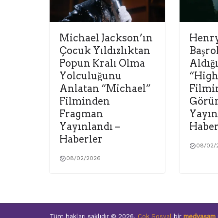
Michael Jackson’ın
Henry
Çocuk Yıldızlıktan
Başro
Popun Kralı Olma
Aldığ
Yolculuğunu
“High
Anlatan “Michael”
Filmi
Filminden
Görün
Fragman
Yayın
Yayınlandı –
Haber
Haberler
08/02/
08/02/2026
Tüm hakları saklıdır © 2026.
Çok Sosyal
bir
medyaşam