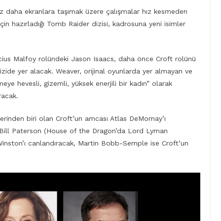
ez daha ekranlara taşımak üzere çalışmalar hız kesmeden
n hazırladığı Tomb Raider dizisi, kadrosuna yeni isimler
Lucius Malfoy rolündeki Jason Isaacs, daha önce Croft rolünü
izide yer alacak. Weaver, orijinal oyunlarda yer almayan ve
eye hevesli, gizemli, yüksek enerjili bir kadın” olarak
racak.
lerinden biri olan Croft’un amcası Atlas DeMornay’ı
dı: Bill Paterson (House of the Dragon’da Lord Lyman
 Winston’ı canlandıracak, Martin Bobb-Semple ise Croft’un
.