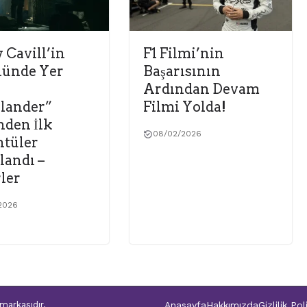
 Cavill’in
F1 Filmi’nin
lünde Yer
Başarısının
ı
Ardından Devam
lander”
Filmi Yolda!
nden İlk
08/02/2026
tüler
landı –
ler
2026
markasıdır.
Anasayfa
Hakkımızda
Gizlilik Pol