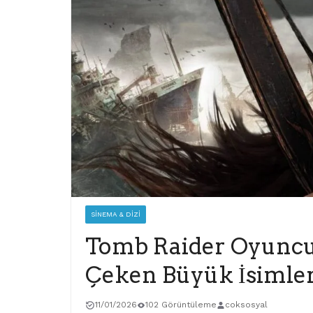
SINEMA & DIZI
Tomb Raider Oyuncula
Çeken Büyük İsimler
11/01/2026
102 Görüntüleme
coksosyal