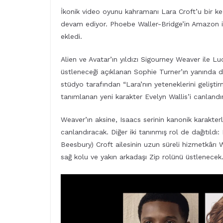
İkonik video oyunu kahramanı Lara Croft’u bir k
devam ediyor. Phoebe Waller-Bridge’in Amazon içi
ekledi.
Alien ve Avatar’ın yıldızı Sigourney Weaver ile 
üstleneceği açıklanan Sophie Turner’ın yanında d
stüdyo tarafından “Lara’nın yeteneklerini geliştirm
tanımlanan yeni karakter Evelyn Wallis’i canlandı
Weaver’ın aksine, Isaacs serinin kanonik karakter
canlandıracak. Diğer iki tanınmış rol de dağıtıl
Beesbury) Croft ailesinin uzun süreli hizmetkârı
sağ kolu ve yakın arkadaşı Zip rolünü üstlenecek