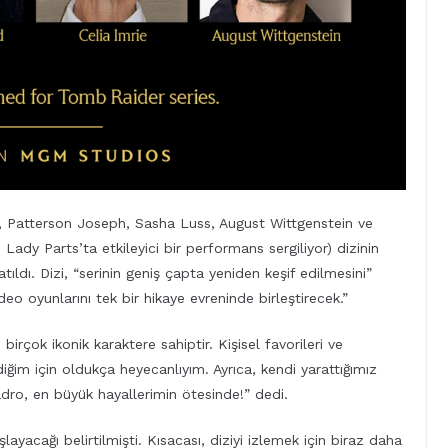
, Patterson Joseph, Sasha Luss, August Wittgenstein ve
ady Parts’ta etkileyici bir performans sergiliyor) dizinin
tıldı. Dizi, “serinin geniş çapta yeniden keşif edilmesini”
deo oyunlarını tek bir hikaye evreninde birleştirecek.”
irçok ikonik karaktere sahiptir. Kişisel favorileri ve
diğim için oldukça heyecanlıyım. Ayrıca, kendi yarattığımız
kadro, en büyük hayallerimin ötesinde!” dedi.
ayacağı belirtilmişti. Kısacası, diziyi izlemek için biraz daha