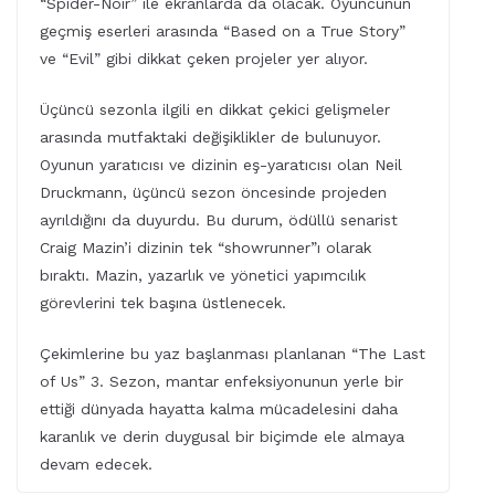
“
Spider-Noir
” ile ekranlarda da olacak. Oyuncunun
geçmiş eserleri arasında “Based on a True Story”
ve “Evil” gibi dikkat çeken projeler yer alıyor.
Üçüncü sezonla ilgili en dikkat çekici gelişmeler
arasında mutfaktaki değişiklikler de bulunuyor.
Oyunun yaratıcısı ve dizinin eş-yaratıcısı olan Neil
Druckmann, üçüncü sezon öncesinde projeden
ayrıldığını da duyurdu. Bu durum, ödüllü senarist
Craig Mazin’i dizinin tek “showrunner”ı olarak
bıraktı. Mazin, yazarlık ve yönetici yapımcılık
görevlerini tek başına üstlenecek.
Çekimlerine bu yaz başlanması planlanan “The Last
of Us” 3. Sezon, mantar enfeksiyonunun yerle bir
ettiği dünyada hayatta kalma mücadelesini daha
karanlık ve derin duygusal bir biçimde ele almaya
devam edecek.