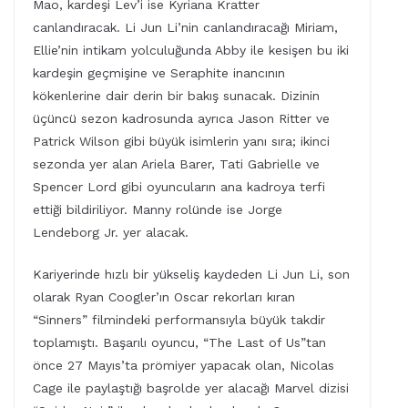
Mao, kardeşi Lev’i ise Kyriana Kratter
canlandıracak. Li Jun Li’nin canlandıracağı Miriam,
Ellie’nin intikam yolculuğunda Abby ile kesişen bu iki
kardeşin geçmişine ve Seraphite inancının
kökenlerine dair derin bir bakış sunacak. Dizinin
üçüncü sezon kadrosunda ayrıca Jason Ritter ve
Patrick Wilson gibi büyük isimlerin yanı sıra; ikinci
sezonda yer alan Ariela Barer, Tati Gabrielle ve
Spencer Lord gibi oyuncuların ana kadroya terfi
ettiği bildiriliyor. Manny rolünde ise Jorge
Lendeborg Jr. yer alacak.
Kariyerinde hızlı bir yükseliş kaydeden Li Jun Li, son
olarak Ryan Coogler’ın Oscar rekorları kıran
“Sinners” filmindeki performansıyla büyük takdir
toplamıştı. Başarılı oyuncu, “The Last of Us”tan
önce 27 Mayıs’ta prömiyer yapacak olan, Nicolas
Cage ile paylaştığı başrolde yer alacağı Marvel dizisi