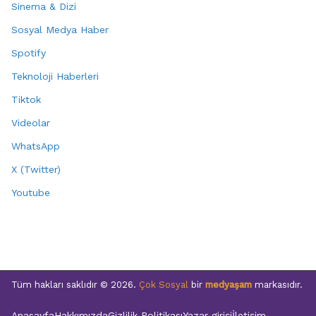
Sinema & Dizi
Sosyal Medya Haber
Spotify
Teknoloji Haberleri
Tiktok
Videolar
WhatsApp
X (Twitter)
Youtube
Tüm hakları saklıdır © 2026.
Çok Sosyal
bir
medyaşam
markasıdır.
Anasayfa
Hakkımızda
Gizlilik Politikası
Yazar girişi
İletişim