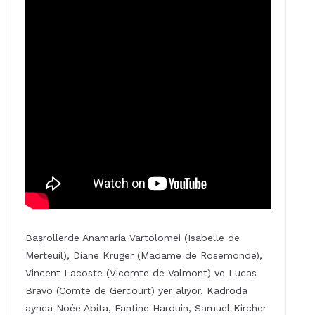
Başrollerde Anamaria Vartolomei (Isabelle de
Merteuil), Diane Kruger (Madame de Rosemonde),
Vincent Lacoste (Vicomte de Valmont) ve Lucas
Bravo (Comte de Gercourt) yer alıyor. Kadroda
ayrıca Noée Abita, Fantine Harduin, Samuel Kircher