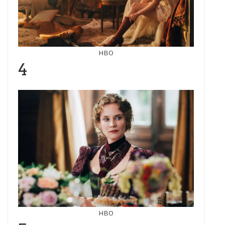
HBO
4
HBO