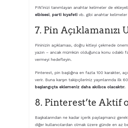
PIN’inizi tanımlayan anahtar kelimeler de ekleyebi
elbisesi
,
parti kıyafeti
vb. gibi anahtar kelimeler e
7. Pin Açıklamanızı U
Pininizin açıklaması, doğru kitleyi çekmede önemli
yazın – ancak mümkün olduğunca konu odaklı fazla 
vermeyi hedefleyin.
Pinterest, pin başlığına en fazla 100 karakter, a
verir. Buna karşın takipçileriniz yayınlarında ilk 6
başlangıçta eklemeniz daha akıllıca olacaktır.
8. Pinterest’te Aktif 
Başkalarından ne kadar içerik paylaşmanız gerekti
diğer kullanıcılardan olmak üzere günde en az beş