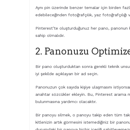
Aynı pin üzerinde benzer temalar için birden faz
edebileceğinden fotoğrafçılık, yaz fotoğrafçılığı
Pinterest’te oluşturduğunuz her pano, panonun k
sahip olmalıdır.
2. Panonuzu Optimiz
Bir pano oluşturduktan sonra gerekli teknik unsu
iyi şekilde açıklayan bir ad seçin.
Panonuzun çok sayıda kişiye ulaşmasını istiyors
anahtar sözcükler ekleyin. Bu, Pinterest arama mot
bulunmasına yardımcı olacaktır.
Bir panoyu silmek, o panoyu takip eden tüm taki
kitlenizin artık görmesini istemediğiniz bir panon
durumdaki bir panoya hiçbir içeriği sabitleyemezs