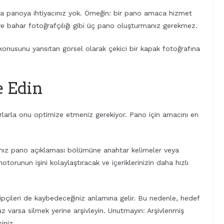
la panoya ihtiyacınız yok. Örneğin: bir pano amaca hizmet
 ve bahar fotoğrafçılığı gibi üç pano oluşturmanız gerekmez.
onusunu yansıtan görsel olarak çekici bir kapak fotoğrafına
e Edin
rlarla onu optimize etmeniz gerekiyor. Pano için amacını en
anız pano açıklaması bölümüne anahtar kelimeler veya
orunun işini kolaylaştıracak ve içeriklerinizin daha hızlı
pçileri de kaybedeceğiniz anlamına gelir. Bu nedenle, hedef
uz varsa silmek yerine arşivleyin. Unutmayın: Arşivlenmiş
iniz.