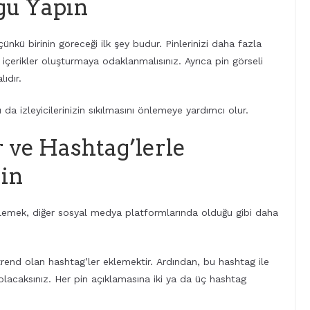
gu Yapın
ünkü birinin göreceği ilk şey budur. Pinlerinizi daha fazla
i içerikler oluşturmaya odaklanmalısınız. Ayrıca pin görseli
ıdır.
bu da izleyicilerinizin sıkılmasını önlemeye yardımcı olur.
 ve Hashtag’lerle
rin
 eklemek, diğer sosyal medya platformlarında olduğu gibi daha
e trend olan hashtag’ler eklemektir. Ardından, bu hashtag ile
olacaksınız. Her pin açıklamasına iki ya da üç hashtag