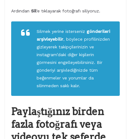
Ardından
Sil
‘e tıklayarak fotoğrafı siliyoruz.
Silmek yerine isterseniz
gönderileri
arşivleyebilir
, böylece profilinizden
gizleyerek takipçilerinizin ve
instagram’daki diğer kişilerin
görmesini engelleyebilirsiniz. Bir
gönderiyi arşivlediğinizde tüm
beğenmeler ve yorumlar da
silinmeden saklı kalır.
Paylaştığınız birden
fazla fotoğrafı veya
videoyu tek seferde