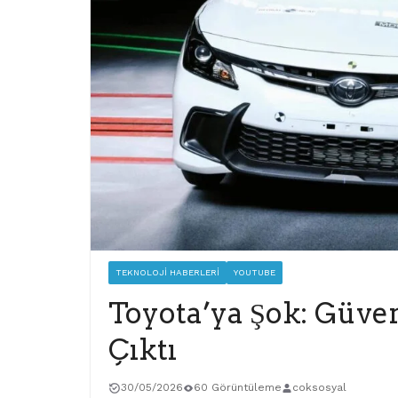
TEKNOLOJI HABERLERI
YOUTUBE
Toyota’ya Şok: Güvenl
Çıktı
30/05/2026
60 Görüntüleme
coksosyal