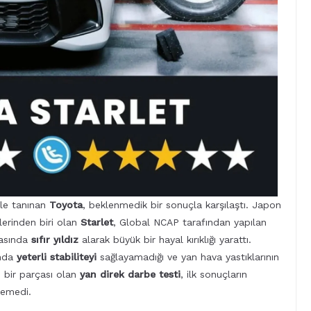
 ile tanınan
Toyota
, beklenmedik bir sonuçla karşılaştı. Japon
erinden biri olan
Starlet
, Global NCAP tarafından yapılan
masında
sıfır yıldız
alarak büyük bir hayal kırıklığı yarattı.
ında
yeterli stabiliteyi
sağlayamadığı ve yan hava yastıklarının
n bir parçası olan
yan direk darbe testi
, ilk sonuçların
lemedi.