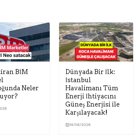
ziran BİM
Dünyada Bir İlk:
l
İstanbul
oğunda Neler
Havalimanı Tüm
uyor?
Enerji İhtiyacını
Güneş Enerjisi ile
2026
Karşılayacak!
14/06/2026