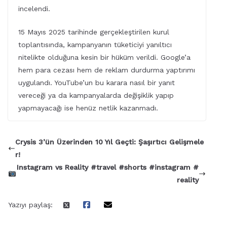
incelendi.
15 Mayıs 2025 tarihinde gerçekleştirilen kurul
toplantısında, kampanyanın tüketiciyi yanıltıcı
nitelikte olduğuna kesin bir hüküm verildi. Google’a
hem para cezası hem de reklam durdurma yaptırımı
uygulandı. YouTube’un bu karara nasıl bir yanıt
vereceği ya da kampanyalarda değişiklik yapıp
yapmayacağı ise henüz netlik kazanmadı.
Crysis 3’ün Üzerinden 10 Yıl Geçti: Şaşırtıcı Gelişmele
r!
Instagram vs Reality #travel #shorts #instagram #
reality
Yazıyı paylaş: