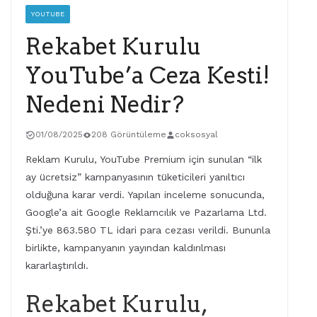
YOUTUBE
Rekabet Kurulu
YouTube’a Ceza Kesti!
Nedeni Nedir?
01/08/2025
208 Görüntüleme
coksosyal
Reklam Kurulu, YouTube Premium için sunulan “ilk
ay ücretsiz” kampanyasının tüketicileri yanıltıcı
olduğuna karar verdi. Yapılan inceleme sonucunda,
Google’a ait Google Reklamcılık ve Pazarlama Ltd.
Şti.’ye 863.580 TL idari para cezası verildi. Bununla
birlikte, kampanyanın yayından kaldırılması
kararlaştırıldı.
Rekabet Kurulu,