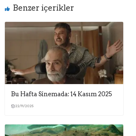
Benzer içerikler
Bu Hafta Sinemada: 14 Kasım 2025
22/11/2025