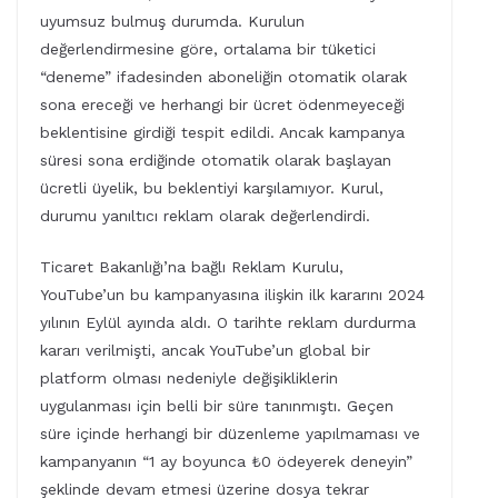
uyumsuz bulmuş durumda. Kurulun
değerlendirmesine göre, ortalama bir tüketici
“deneme” ifadesinden aboneliğin otomatik olarak
sona ereceği ve herhangi bir ücret ödenmeyeceği
beklentisine girdiği tespit edildi. Ancak kampanya
süresi sona erdiğinde otomatik olarak başlayan
ücretli üyelik, bu beklentiyi karşılamıyor. Kurul,
durumu yanıltıcı reklam olarak değerlendirdi.
Ticaret Bakanlığı’na bağlı Reklam Kurulu,
YouTube’un bu kampanyasına ilişkin ilk kararını 2024
yılının Eylül ayında aldı. O tarihte reklam durdurma
kararı verilmişti, ancak YouTube’un global bir
platform olması nedeniyle değişikliklerin
uygulanması için belli bir süre tanınmıştı. Geçen
süre içinde herhangi bir düzenleme yapılmaması ve
kampanyanın “1 ay boyunca ₺0 ödeyerek deneyin”
şeklinde devam etmesi üzerine dosya tekrar