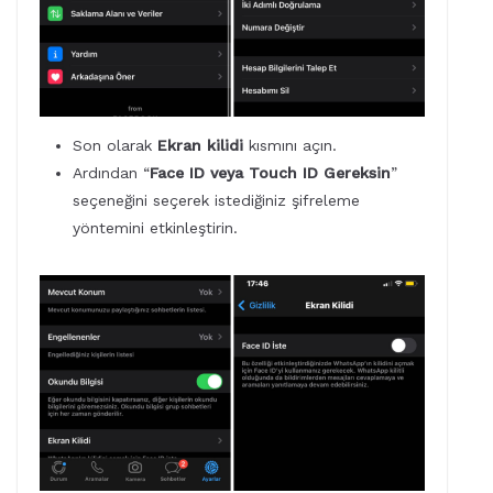
Son olarak
Ekran kilidi
kısmını açın.
Ardından “
Face ID veya Touch ID Gereksin
”
seçeneğini seçerek istediğiniz şifreleme
yöntemini etkinleştirin.