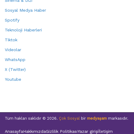
Sinema & Dizi
Sosyal Medya Haber
Spotify
Teknoloji Haberleri
Tiktok
Videolar
WhatsApp
X (Twitter)
Youtube
Tüm hakları saklıdır © 2026.
Çok Sosyal
bir
medyaşam
markasıdır.
Anasayfa
Hakkımızda
Gizlilik Politikası
Yazar girişi
İletişim