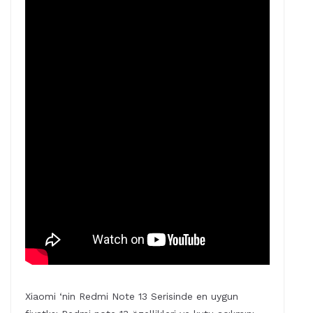
Xiaomi ‘nin Redmi Note 13 Serisinde en uygun