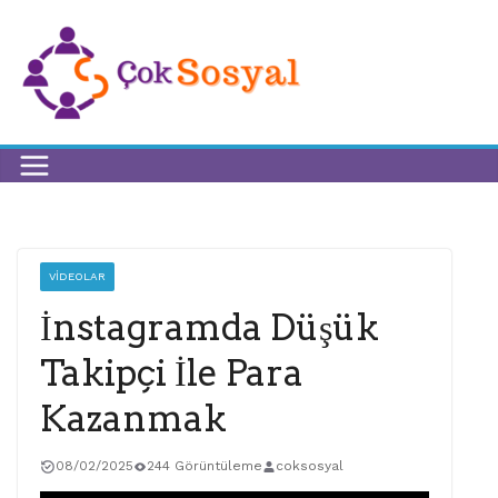
VIDEOLAR
İnstagramda Düşük
Takipçi İle Para
Kazanmak
08/02/2025
244 Görüntüleme
coksosyal