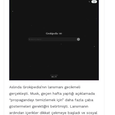
Aslında Grokipedia’nın lansmanı gecikmeli
gerçekleşti. Musk, geçen hafta yaptığı açıklamada
“propagandayı temizlemek için” daha fazla çaba
göstermeleri gerektiğini belirtmişti. Lansmanın
ardından içerikler dikkat çekmeye başladı ve sosyal