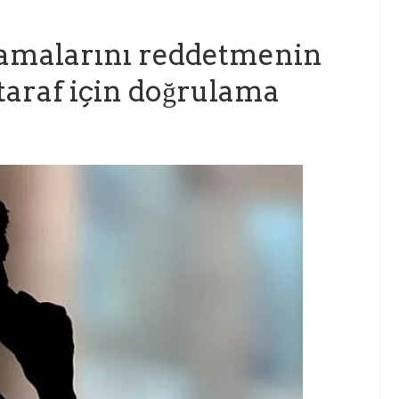
ramalarını reddetmenin
 taraf için doğrulama