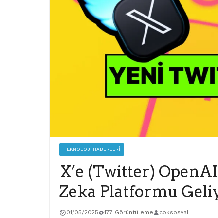
TEKNOLOJI HABERLERI
X’e (Twitter) OpenA
Zeka Platformu Geli
01/05/2025
177 Görüntüleme
coksosyal