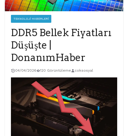
TEKNOLOJI HABERLERI
DDR5 Bellek Fiyatları
Düşüşte |
DonanımHaber
04/04/2026
120 Görüntüleme
coksosyal