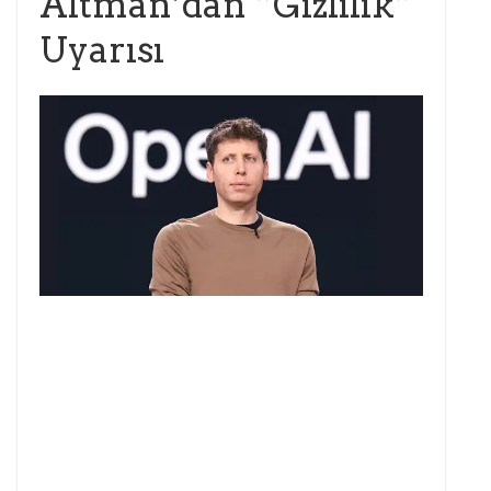
Altman’dan “Gizlilik”
Uyarısı