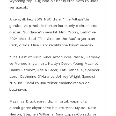
Wyoming topluluğunda bir bar işleten Seth rolünde
yer alacak.
Ahlers, ilk kez 2019 NBC dizisi “The Village”da
görüldü ve şimdi de Burton karakteriyle ekranlarda
olacak. Sundance’ın yeni hit filmi “Sorry, Baby” ve
2024 Max dizisi “The Girls on the Bus”ta yer alan
Park, dizide Elise Park karakterine hayat verecek.
“The Last of Us”ın ikinci sezonunda Pascal, Ramsey
ve Merced’in yanı sıra Kaitlyn Dever, Young Mazino,
Danny Ramirez, Ariela Barer, Tati Gabrielle, Spencer
Lord, Catherine O’Hara ve Jeffrey Wright (kendisi
“Bölüm II”deki rolünü tekrar canlandıracak) da
bulunuyor.
Mazin ve Druckmann, dizinin ortak yapımcıları
olarak görev alıyorlar ve birlikte Mark Mylod, Kate
Herron, Stephen Williams, Nina Lopez-Corrado ve