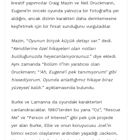
kreatif yapımcılar Craig Mazin ve Neil Druckmann,
Eugene’in önceki oyunda yalnızca bir fotoğrafta yer
aldığını, ancak dizinin karakteri daha derinlemesine
keşfetmek için bir fırsat sunduğunu vurguladılar.
Mazin, “
Oyunun birçok küçük detayı var.
” dedi.
“
Kendilerine özel hikayeleri olan notları
bulduğunuzda heyecanlanıyorsunuz.
” diye ekledi.
Aynı zamanda “Bölüm II”nin yaratıcısı olan
Druckmann; “
‘Ah, Eugene’i pek tanımıyorum!’ gibi
hissediyorum. Oyunda anlattığımız hikaye biraz
yüzeysel kaldı.
” açıklamasında bulundu.
Burke ve Lamanna da oyundaki karakterleri
canlandıracaklar. 1980’lerden bu yana “Oz”, “Rescue
Me” ve “Person of Interest” gibi pek çok projede
yer alan Burke, Ellie ve onun koruyucusu Joel’in
birinci sezon olaylarının ardından yaşadığı Jackson,