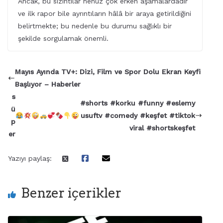
Ancak, bu sızıntılar henüz çok erken aşamalardadır
ve ilk rapor bile ayrıntıların hâlâ bir araya getirildiğini
belirtmekte; bu nedenle bu durumu sağlıklı bir
şekilde sorgulamak önemli.
Mayıs Ayında TV+: Dizi, Film ve Spor Dolu Ekran Keyfi
Başlıyor – Haberler
s
#shorts #korku #funny #eslemy
ü
usuftv #comedy #keşfet #tiktok
p
viral #shortskeşfet
er
Yazıyı paylaş:
Benzer içerikler