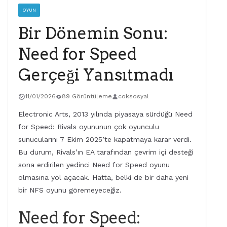
OYUN
Bir Dönemin Sonu:
Need for Speed
Gerçeği Yansıtmadı
11/01/2026
89 Görüntüleme
coksosyal
Electronic Arts, 2013 yılında piyasaya sürdüğü Need
for Speed: Rivals oyununun çok oyunculu
sunucularını 7 Ekim 2025’te kapatmaya karar verdi.
Bu durum, Rivals’ın EA tarafından çevrim içi desteği
sona erdirilen yedinci Need for Speed oyunu
olmasına yol açacak. Hatta, belki de bir daha yeni
bir NFS oyunu göremeyeceğiz.
Need for Speed: