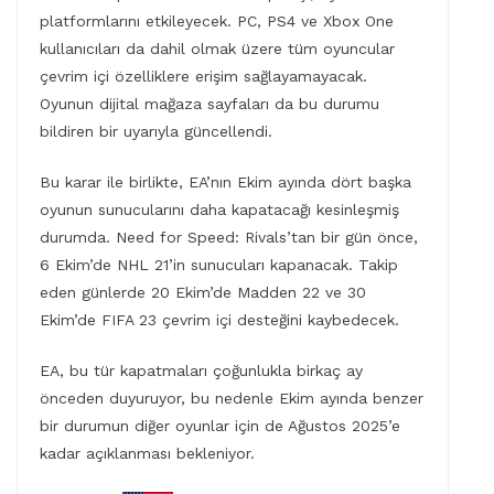
platformlarını etkileyecek. PC, PS4 ve Xbox One
kullanıcıları da dahil olmak üzere tüm oyuncular
çevrim içi özelliklere erişim sağlayamayacak.
Oyunun dijital mağaza sayfaları da bu durumu
bildiren bir uyarıyla güncellendi.
Bu karar ile birlikte, EA’nın Ekim ayında dört başka
oyunun sunucularını daha kapatacağı kesinleşmiş
durumda. Need for Speed: Rivals’tan bir gün önce,
6 Ekim’de NHL 21’in sunucuları kapanacak. Takip
eden günlerde 20 Ekim’de Madden 22 ve 30
Ekim’de FIFA 23 çevrim içi desteğini kaybedecek.
EA, bu tür kapatmaları çoğunlukla birkaç ay
önceden duyuruyor, bu nedenle Ekim ayında benzer
bir durumun diğer oyunlar için de Ağustos 2025’e
kadar açıklanması bekleniyor.