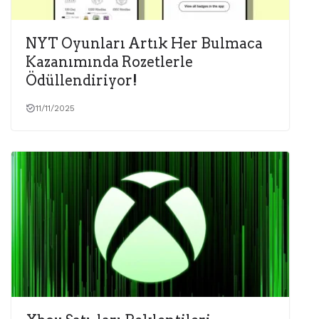
NYT Oyunları Artık Her Bulmaca
Kazanımında Rozetlerle
Ödüllendiriyor!
11/11/2025