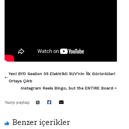
aşağıdaki adımları izleyin:
iCareFone Transfer’i yükleyin.
WhatsApp’ı yedekleyin.
WhatsApp’ı doğrulayın.
Verilerin oluşturulmasını bekleyin.
Son olarak verilerinizi iPhone’a aktarın.
Yeni BYD Sealion 05 Elektrikli SUV’nin İlk Görüntüleri
Ortaya Çıktı
Instagram Reels Bingo, but the ENTIRE Board
Yazıyı paylaş:
Benzer içerikler