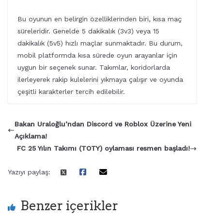
Bu oyunun en belirgin özelliklerinden biri, kısa maç
süreleridir. Genelde 5 dakikalık (3v3) veya 15
dakikalık (5v5) hızlı maçlar sunmaktadır. Bu durum,
mobil platformda kısa sürede oyun arayanlar için
uygun bir seçenek sunar. Takımlar, koridorlarda
ilerleyerek rakip kulelerini yıkmaya çalışır ve oyunda
çeşitli karakterler tercih edilebilir.
Bakan Uraloğlu’ndan Discord ve Roblox Üzerine Yeni
Açıklama!
FC 25 Yılın Takımı (TOTY) oylaması resmen başladı!
Yazıyı paylaş:
Benzer içerikler