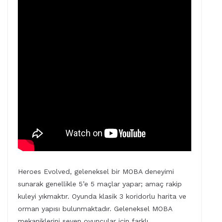
Heroes Evolved, geleneksel bir MOBA deneyimi
sunarak genellikle 5’e 5 maçlar yapar; amaç rakip
kuleyi yıkmaktır. Oyunda klasik 3 koridorlu harita ve
orman yapısı bulunmaktadır. Geleneksel MOBA
mekaniklerini seven oyuncular için farklı