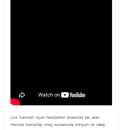
LoL benzeri oyun tavsiyeleri arasında yer alan
Heroes Arena’da, maç esnasında minyon ve rakip