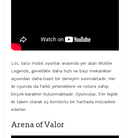
LoL tarzı mobil oyunlar arasında yer alan Mobile
Legends, genellikle daha hızlı ve bazı mekanikler
açısından daha basit bir deneyim sunmaktadır. Her
iki oyunda da farklı yeteneklere ve rollere sahip
birçok karakter bulunmaktadır. Oyuncular, 5’er kişilik
iki takım olarak üç koridorlu bir haritada mücadele
ederler.
Arena of Valor