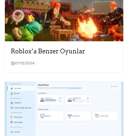
Roblox’a Benzer Oyunlar
07/12/2024