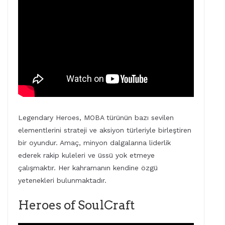
Legendary Heroes, MOBA türünün bazı sevilen
elementlerini strateji ve aksiyon türleriyle birleştiren
bir oyundur. Amaç, minyon dalgalarına liderlik
ederek rakip kuleleri ve üssü yok etmeye
çalışmaktır. Her kahramanın kendine özgü
yetenekleri bulunmaktadır.
Heroes of SoulCraft