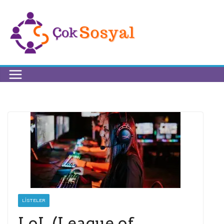
LISTELER
LoL (League of