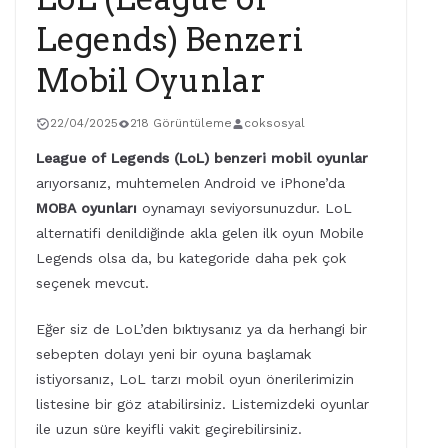
Legends) Benzeri
Mobil Oyunlar
22/04/2025
218 Görüntüleme
coksosyal
League of Legends (LoL) benzeri mobil oyunlar
arıyorsanız, muhtemelen Android ve iPhone’da
MOBA oyunları
oynamayı seviyorsunuzdur. LoL
alternatifi denildiğinde akla gelen ilk oyun Mobile
Legends olsa da, bu kategoride daha pek çok
seçenek mevcut.
Eğer siz de LoL’den bıktıysanız ya da herhangi bir
sebepten dolayı yeni bir oyuna başlamak
istiyorsanız, LoL tarzı mobil oyun önerilerimizin
listesine bir göz atabilirsiniz. Listemizdeki oyunlar
ile uzun süre keyifli vakit geçirebilirsiniz.