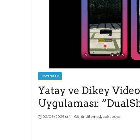
İNSTAGRAM
Yatay ve Dikey Vide
Uygulaması: “DualS
02/06/2026
44 Görüntüleme
coksosyal