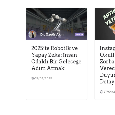
2025’te Robotik ve
Insta
Yapay Zeka: İnsan
Okull
Odaklı Bir Geleceğe
Zorba
Adım Atmak
Verec
Duyur
27/04/2025
Detay
27/04/