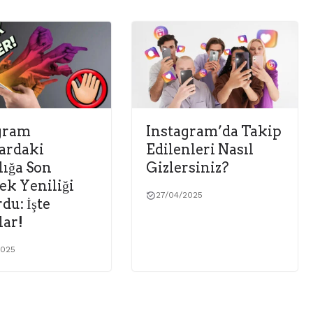
gram
Instagram’da Takip
ardaki
Edilenleri Nasıl
lığa Son
Gizlersiniz?
ek Yeniliği
27/04/2025
du: İşte
lar!
2025