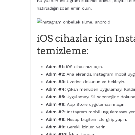
Bu yüzden Instagram kullanıcı adınızı, kayıtlı tel
hatırladığınızdan emin olun!
iOS cihazlar için In
temizleme:
Adım #1:
iOS cihazınızı açın.
Adım #2:
Ana ekranda Instagram mobil uyg
Adım #3:
Üzerine dokunun ve bekleyin.
Adım #4:
Çıkan menüden Uygulamayı Kaldı
Adım #5:
Uygulamayı Sil seçeneğine dokunar
Adım #6:
App Store uygulamasını açın.
Adım #7:
Instagram mobil uygulamasını yen
Adım #8:
Hesap bilgilerinizle giriş yapın.
Adım #9:
Gerekli izinleri verin.
Adım #10:
İşlem tamam.