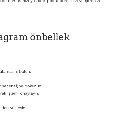
efon numaranızı ya da e-posta adresinizi ve şifrenizi
stagram önbellek
ulamasını bulun.
r seçeneğine dokunun.
ak işlemi onaylayın.
iden yükleyin.