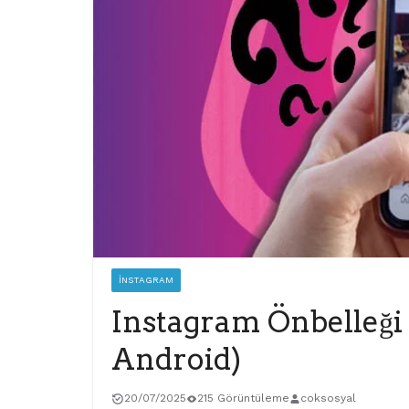
İNSTAGRAM
Instagram Önbelleği 
Android)
20/07/2025
215 Görüntüleme
coksosyal