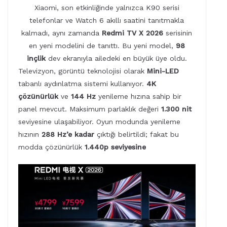
Xiaomi, son etkinliğinde yalnızca K90 serisi
telefonlar ve Watch 6 akıllı saatini tanıtmakla
kalmadı, aynı zamanda
Redmi TV X 2026
serisinin
en yeni modelini de tanıttı. Bu yeni model,
98
inçlik
dev ekranıyla ailedeki en büyük üye oldu.
Televizyon, görüntü teknolojisi olarak
Mini-LED
tabanlı aydınlatma sistemi kullanıyor.
4K
çözünürlük
ve
144 Hz
yenileme hızına sahip bir
panel mevcut. Maksimum parlaklık değeri
1.300 nit
seviyesine ulaşabiliyor. Oyun modunda yenileme
hızının
288 Hz’e kadar
çıktığı belirtildi; fakat bu
modda çözünürlük
1.440p seviyesine