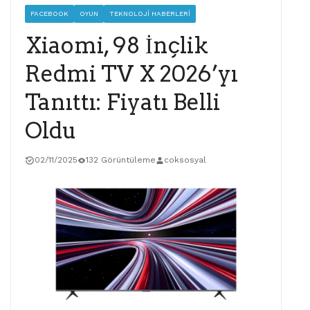
FACEBOOK
OYUN
TEKNOLOJI HABERLERI
Xiaomi, 98 İnçlik
Redmi TV X 2026’yı
Tanıttı: Fiyatı Belli
Oldu
02/11/2025
132 Görüntüleme
coksosyal