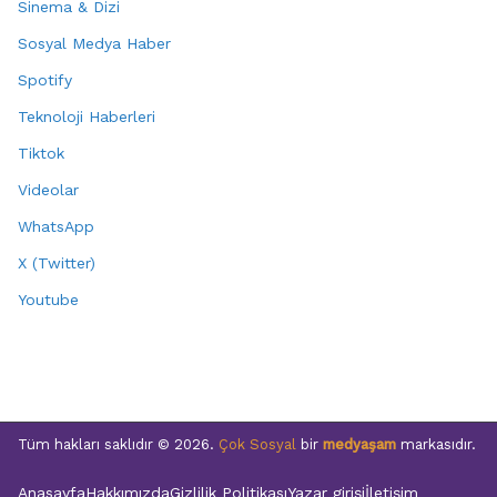
Sinema & Dizi
Sosyal Medya Haber
Spotify
Teknoloji Haberleri
Tiktok
Videolar
WhatsApp
X (Twitter)
Youtube
Tüm hakları saklıdır © 2026.
Çok Sosyal
bir
medyaşam
markasıdır.
Anasayfa
Hakkımızda
Gizlilik Politikası
Yazar girişi
İletişim