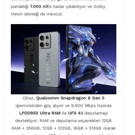
parlaklığı
7.000 nit
’e kadar çıkabiliyor ve Dolby
Vision desteği de mevcut.
Cihaz,
Qualcomm Snapdragon 8 Gen 5
işlemcisinden güç alıyor ve 9.600 Mbps hızında
LPDDR5X Ultra RAM
ile
UFS 4.1
depolamayı
destekliyor. RAM ve depolama seçenekleri 12GB
RAM + 256GB, 12GB + 512GB, 16GB + 512GB olarak