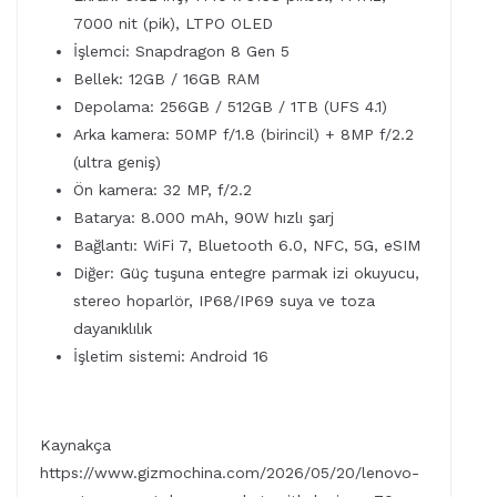
7000 nit (pik), LTPO OLED
İşlemci: Snapdragon 8 Gen 5
Bellek: 12GB / 16GB RAM
Depolama: 256GB / 512GB / 1TB (UFS 4.1)
Arka kamera: 50MP f/1.8 (birincil) + 8MP f/2.2
(ultra geniş)
Ön kamera: 32 MP, f/2.2
Batarya: 8.000 mAh, 90W hızlı şarj
Bağlantı: WiFi 7, Bluetooth 6.0, NFC, 5G, eSIM
Diğer: Güç tuşuna entegre parmak izi okuyucu,
stereo hoparlör, IP68/IP69 suya ve toza
dayanıklılık
İşletim sistemi: Android 16
Kaynakça
https://www.gizmochina.com/2026/05/20/lenovo-