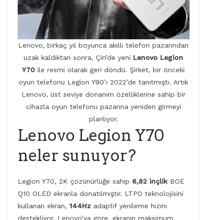
Lenovo, birkaç yıl boyunca akıllı telefon pazarından
uzak kaldıktan sonra, Çin’de yeni
Lenovo Legion
Y70
ile resmi olarak geri döndü. Şirket, bir önceki
oyun telefonu Legion Y90’ı 2022’de tanıtmıştı. Artık
Lenovo, üst seviye donanım özelliklerine sahip bir
cihazla oyun telefonu pazarına yeniden girmeyi
planlıyor.
Lenovo Legion Y70
neler sunuyor?
Legion Y70, 2K çözünürlüğe sahip
6,82 inçlik
BOE
Q10 OLED ekranla donatılmıştır. LTPO teknolojisini
kullanan ekran,
144Hz
adaptif yenileme hızını
destekliyor. Lenovo’ya göre, ekranın maksimum