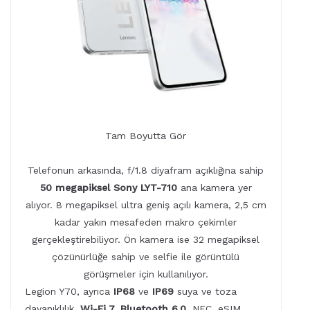
Tam Boyutta Gör
Telefonun arkasında, f/1.8 diyafram açıklığına sahip
50 megapiksel Sony LYT-710
ana kamera yer
alıyor. 8 megapiksel ultra geniş açılı kamera, 2,5 cm
kadar yakın mesafeden makro çekimler
gerçekleştirebiliyor. Ön kamera ise 32 megapiksel
çözünürlüğe sahip ve selfie ile görüntülü
görüşmeler için kullanılıyor.
Legion Y70, ayrıca
IP68
ve
IP69
suya ve toza
dayanıklılık,
Wi-Fi 7, Bluetooth 6.0
, NFC, eSIM