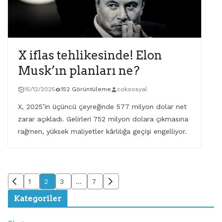
X iflas tehlikesinde! Elon
Musk’ın planları ne?
15/12/2025
152 Görüntüleme
coksosyal
X, 2025’in üçüncü çeyreğinde 577 milyon dolar net
zarar açıkladı. Gelirleri 752 milyon dolara çıkmasına
rağmen, yüksek maliyetler kârlılığa geçişi engelliyor.
1
2
3
…
7
Kategoriler