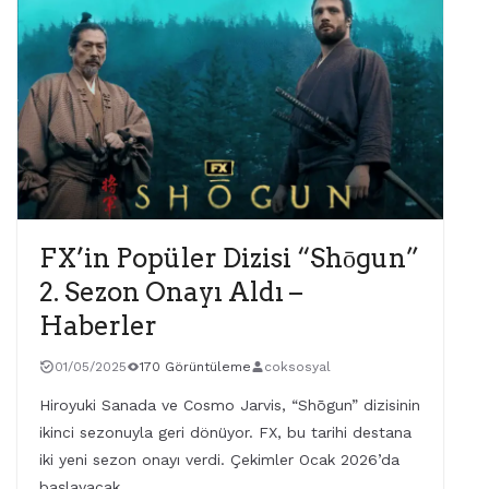
FX’in Popüler Dizisi “Shōgun”
2. Sezon Onayı Aldı –
Haberler
01/05/2025
170 Görüntüleme
coksosyal
Hiroyuki Sanada ve Cosmo Jarvis, “Shōgun” dizisinin
ikinci sezonuyla geri dönüyor. FX, bu tarihi destana
iki yeni sezon onayı verdi. Çekimler Ocak 2026’da
başlayacak.