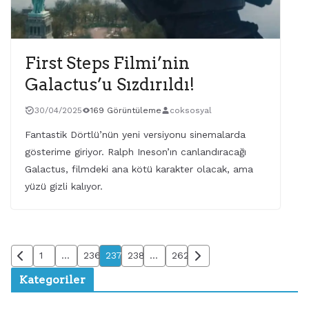
First Steps Filmi’nin
Galactus’u Sızdırıldı!
30/04/2025
169 Görüntüleme
coksosyal
Fantastik Dörtlü’nün yeni versiyonu sinemalarda
gösterime giriyor. Ralph Ineson’ın canlandıracağı
Galactus, filmdeki ana kötü karakter olacak, ama
yüzü gizli kalıyor.
1
…
236
237
238
…
262
Kategoriler