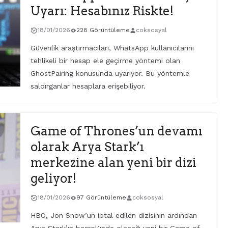
Uyarı: Hesabınız Riskte!
18/01/2026
228 Görüntüleme
coksosyal
Güvenlik araştırmacıları, WhatsApp kullanıcılarını
tehlikeli bir hesap ele geçirme yöntemi olan
GhostPairing konusunda uyarıyor. Bu yöntemle
saldırganlar hesaplara erişebiliyor.
Game of Thrones’un devamı
olarak Arya Stark’ı
merkezine alan yeni bir dizi
geliyor!
18/01/2026
97 Görüntüleme
coksosyal
HBO, Jon Snow’un iptal edilen dizisinin ardından