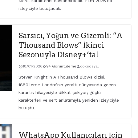
Meral karakterini canlandıracak. Film 2026’da
izleyiciyle buluşacak.
Sarsıcı, Yoğun ve Gizemli: “A
Thousand Blows” İkinci
Sezonuyla Disney+’ta!
18/01/2026
94 Görüntüleme
coksosyal
Steven Knight’ın A Thousand Blows dizisi,
1880’lerde Londra’nın yeraltı dünyasında geçen
karanlık hikayesiyle dikkat çekiyor; güçlü
karakterleri ve sert anlatımıyla yeniden izleyiciyle
buluştu.
WhatsApp Kullanıcıları İçin