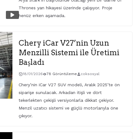
Arya Stark’ın başrolünde olacağı yeni bir Game of
Thrones yan hikayesi üzerinde çalışıyor. Proje
henüz erken aşamada.
Chery iCar V27’nin Uzun
Menzilli Sistemi ile Üretimi
Başladı
18/01/2026
78 Görüntüleme
coksosyal
Chery’nin iCar V27 SUV modeli, Aralık 2025’te ön
siparişe sunulacak. Arkadan itişli ve dört
tekerlekten çekişli versiyonlarla dikkat çekiyor.
Menzil uzatıcı sistemi ve güçlü motorlarıyla öne
çıkıyor.