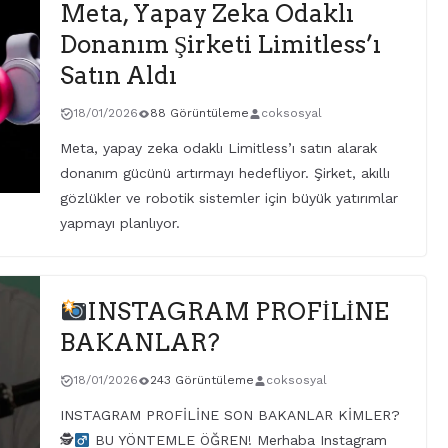
Meta, Yapay Zeka Odaklı
Donanım Şirketi Limitless’ı
Satın Aldı
18/01/2026
88 Görüntüleme
coksosyal
Meta, yapay zeka odaklı Limitless’ı satın alarak
donanım gücünü artırmayı hedefliyor. Şirket, akıllı
gözlükler ve robotik sistemler için büyük yatırımlar
yapmayı planlıyor.
INSTAGRAM PROFİLİNE
BAKANLAR?
18/01/2026
243 Görüntüleme
coksosyal
INSTAGRAM PROFİLİNE SON BAKANLAR KİMLER?
🕵
BU YÖNTEMLE ÖĞREN! Merhaba Instagram